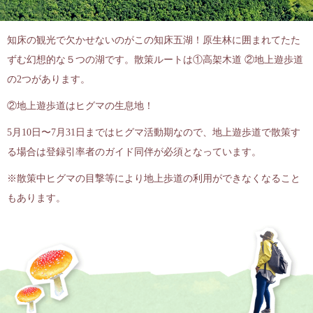
知床の観光で欠かせないのがこの知床五湖！原生林に囲まれてたた
ずむ幻想的な５つの湖です。散策ルートは①高架木道 ②地上遊歩道
の2つがあります。
②地上遊歩道はヒグマの生息地！
5月10日〜7月31日まではヒグマ活動期なので、地上遊歩道で散策す
る場合は登録引率者のガイド同伴が必須となっています。
※散策中ヒグマの目撃等により地上歩道の利用ができなくなること
もあります。