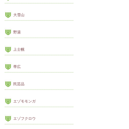
大雪山
野湯
上士幌
帯広
民芸品
エゾモモンガ
エゾフクロウ