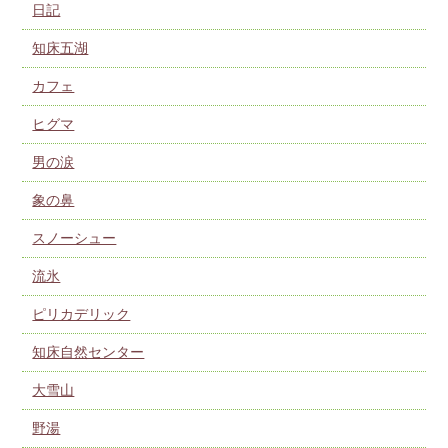
日記
知床五湖
カフェ
ヒグマ
男の涙
象の鼻
スノーシュー
流氷
ピリカデリック
知床自然センター
大雪山
野湯