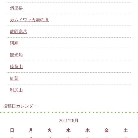
斜里岳
カムイワッカ湯の滝
雌阿寒岳
阿寒
観光船
硫黄山
紅葉
利尻山
投稿日カレンダー
2021年8月
日
月
火
水
木
金
土