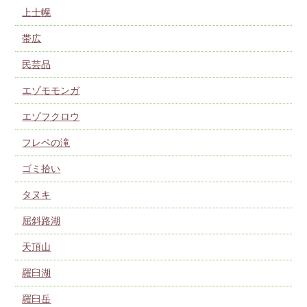
上士幌
帯広
民芸品
エゾモモンガ
エゾフクロウ
フレペの滝
ゴミ拾い
タヌキ
屈斜路湖
天頂山
羅臼湖
羅臼岳